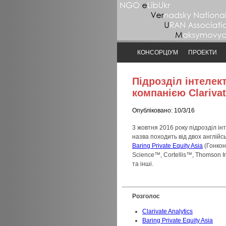
КОНСОРЦІУМ
ПРОЕКТИ
Підрозділ інтелек
компанією Clarivat
Опубліковано: 10/3/16
3 жовтня 2016 року підрозділ і
назва походить від двох англійсь
Baring Private Equity Asia
(Гонкон
Science™, Cortellis™, Thomson 
та інші.
Розголос
Clarivate Analytics
Baring Private Equity Asia