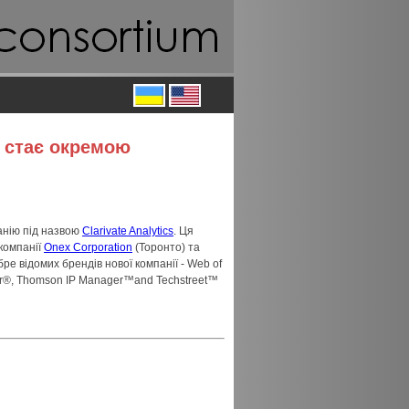
s стає окремою
анію під назвою
Clarivate Analytics
. Ця
 компанії
Onex Corporation
(Торонто) та
ре відомих брендів нової компанії - Web of
or®, Thomson IP Manager™and Techstreet™