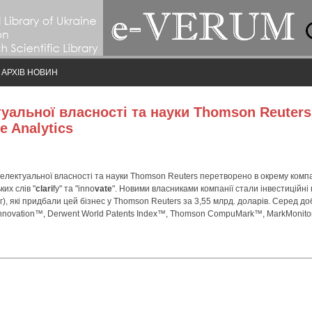
АРХІВ НОВИН
туальної власності та науки Thomson Reuter
e Analytics
нтелектуальної власності та науки Thomson Reuters перетворено в окрему комп
ких слів "
clari
fy" та "inno
vate
". Новими власниками компанії стали інвестиційні
г), які придбали цей бізнес у Thomson Reuters за 3,55 млрд. доларів. Серед доб
Innovation™, Derwent World Patents Index™, Thomson CompuMark™, MarkMonit